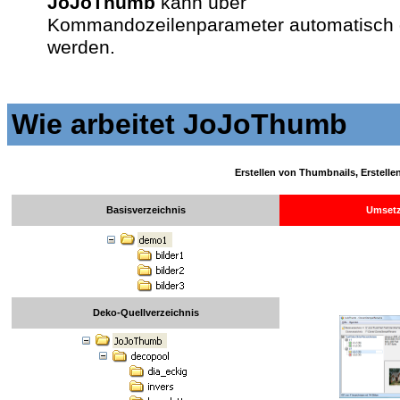
JoJoThumb
kann über
Kommandozeilenparameter automatisch g
werden.
Wie arbeitet JoJoThumb
Erstellen von Thumbnails, Erstelle
Basisverzeichnis
Umset
Deko-Quellverzeichnis