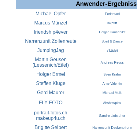
Anwender-Ergebniss
Michael Opfer
Ferientaxi
Marcus Münzel
lokpfiff
friendship4ever
Holger Hauschildt
Narrenzunft Zollenreute
Spirit & Dance
JumpingJag
s'Lädeli
Martin Geusen
Andreas Reuss
(Lessenich/Eifel)
Holger Ermel
Sven Krahn
Steffen Kluge
Arne Valentin
Gerd Maurer
Michael Muik
FLY-FOTO
Airshowpics
portrait-fotos.ch
Sandro Liebscher
makeup4u.ch
Brigitte Seibert
Narrenzunft Deckenpfronn