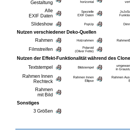
Gestaltung
horizontal
vert
Alle
Spezielle
JoJoSc
EXIF Daten
EXIF Daten
Funkti
Slideshow
PopUp
Dim
Nutzen verschiedener Deko-Quellen
Rahmen
Holzrahmen
RahmenB
Polaroid
Filmstreifen
(Oliver Fette)
Nutzen der Effekt-Funktionalität während des Clon
umgewand
Textstempel
Bildstempel
in Graust
Rahmen Innen
Rahmen Innen
Rahmen Aus
Rechteck
Ellipse
Rahmen
mit Bild
Sonstiges
3 Größen