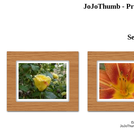
JoJoThumb - Pr
Se
E
JoJoThum