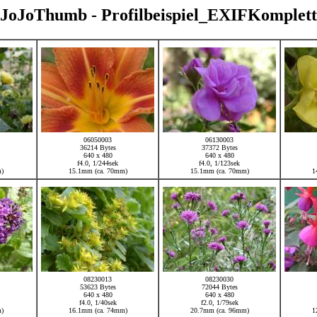
JoJoThumb - Profilbeispiel_EXIFKomplett
06050003
06130003
36214 Bytes
37372 Bytes
640 x 480
640 x 480
f4.0, 1/244sek
f4.0, 1/123sek
m)
15.1mm (ca. 70mm)
15.1mm (ca. 70mm)
1
08230013
08230030
53623 Bytes
72044 Bytes
640 x 480
640 x 480
f4.0, 1/40sek
f2.0, 1/79sek
m)
16.1mm (ca. 74mm)
20.7mm (ca. 96mm)
1