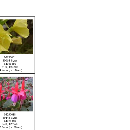
06150001
30014 Bytes
640 x 480
f4.0, 1/81sek
4.2mm (ca. 66mm)
08290018
49448 Bytes
640 x 480
f4.0, 1/17sek
2.5mm (ca. 58mm)