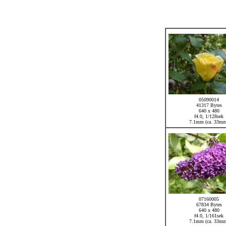
05090014
41317 Bytes
640 x 480
f4.0, 1/128sek
7.1mm (ca. 33m
07160005
67834 Bytes
640 x 480
f4.0, 1/161sek
7.1mm (ca. 33m