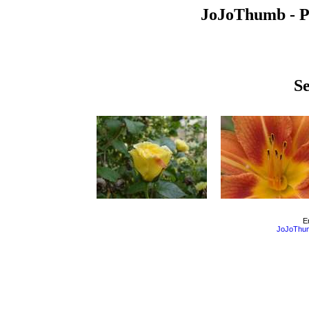
JoJoThumb - P
Se
E
JoJoThum