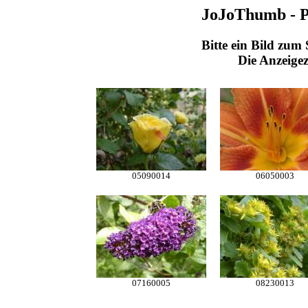
JoJoThumb - Pr
Bitte ein Bild zum
Die Anzeigez
05090014
06050003
07160005
08230013